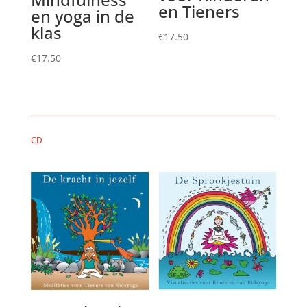
en Tieners
en yoga in de
klas
€
17.50
€
17.50
CD