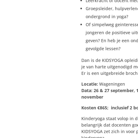
Leerkracht of docent me
Groepsleider, hulpverlen
ondergrond in yoga?
Of simpelweg geinteress
jongeren de positieve ui
geven? En heb je een on
gevolgde lessen?
Dan is de KIDSYOGA opleidi
je van harte uitgenodigd m
Er is een uitgebreide broch
Locatie:
Wageningen
Data: 26 & 27 september, 
november
Kosten €865; inclusief 2 
Kinderyoga staat volop in d
belangrijk dat docenten goe
KIDSYOGA zet zich in voor 
kinderyoga.