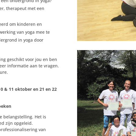
t een ondergrond in yoga?
er, therapeut met een
eerd om kinderen en
twerking van yoga mee te
dergrond in yoga door
ng geschikt voor jou en ben
eer informatie aan te vragen.
ure.
10 & 11 oktober en 21 en 22
boeken
e belangstelling. Het is
d zijn opgeleid.
professionalisering van