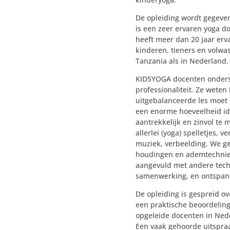
De opleiding wordt gegev
is een zeer ervaren yoga do
heeft meer dan 20 jaar erv
kinderen, tieners en volwa
Tanzania als in Nederland.
KIDSYOGA docenten onders
professionaliteit. Ze weten
uitgebalanceerde les moet
een enorme hoeveelheid i
aantrekkelijk en zinvol te
allerlei (yoga) spelletjes, v
muziek, verbeelding. We ge
houdingen en ademtechnie
aangevuld met andere tec
samenwerking, en ontspan
De opleiding is gespreid o
een praktische beoordeling.
opgeleide docenten in Nede
Een vaak gehoorde uitspraak 