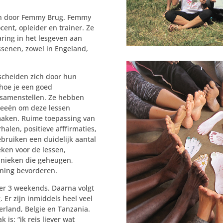
en door Femmy Brug. Femmy
cent, opleider en trainer. Ze
aring in het lesgeven aan
ssenen, zowel in Engeland,
cheiden zich door hun
 hoe je een goed
 samenstellen. Ze hebben
deeën om deze lessen
 maken. Ruime toepassing van
erhalen, positieve afffirmaties,
bruiken een duidelijk aantal
ken voor de lessen,
hnieken die geheugen,
ning bevorderen.
ver 3 weekends. Daarna volgt
 Er zijn inmiddels heel veel
rland, Belgie en Tanzania.
is: “ik reis liever wat