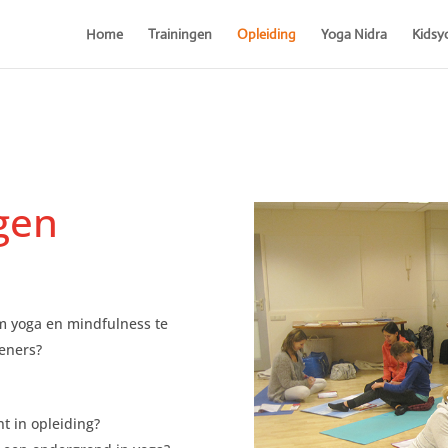
Home
Trainingen
Opleiding
Yoga Nidra
Kidsy
gen
 yoga en mindfulness te
ieners?
t in opleiding?