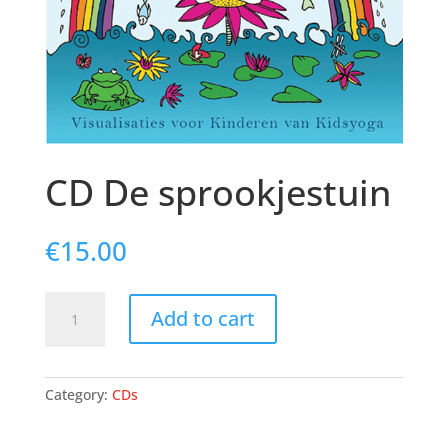
CD De sprookjestuin
€
15.00
CD
Add to cart
De
sprookjestuin
quantity
Category:
CDs