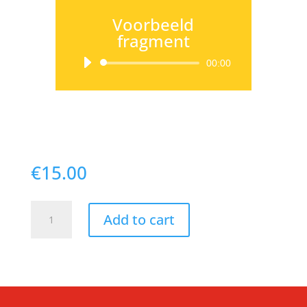
Voorbeeld
fragment
Audio
00:00
Player
€
15.00
CD
Add to cart
De
sprookjestuin
quantity