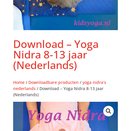
Download – Yoga
Nidra 8-13 jaar
(Nederlands)
Home
/
Downloadbare producten
/
yoga nidra’s
nederlands
/ Download – Yoga Nidra 8-13 jaar
(Nederlands)