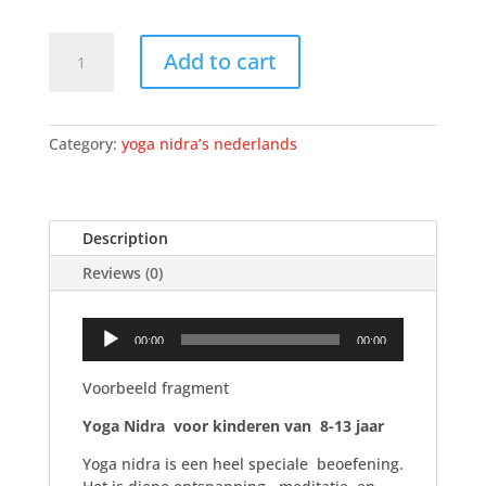
Download
Add to cart
-
Yoga
Nidra
8-
Category:
yoga nidra’s nederlands
13
jaar
(Nederlands)
quantity
Description
Reviews (0)
Audio
00:00
00:00
Player
Voorbeeld fragment
Yoga Nidra voor kinderen van 8-13 jaar
Yoga nidra is een heel speciale beoefening.