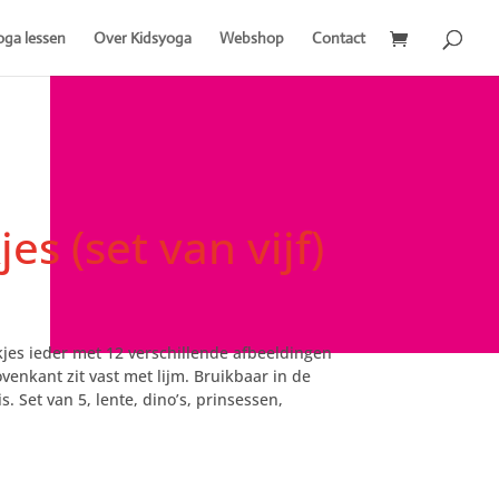
oga lessen
Over Kidsyoga
Webshop
Contact
es (set van vijf)
jes ieder met 12 verschillende afbeeldingen
venkant zit vast met lijm. Bruikbaar in de
. Set van 5, lente, dino’s, prinsessen,