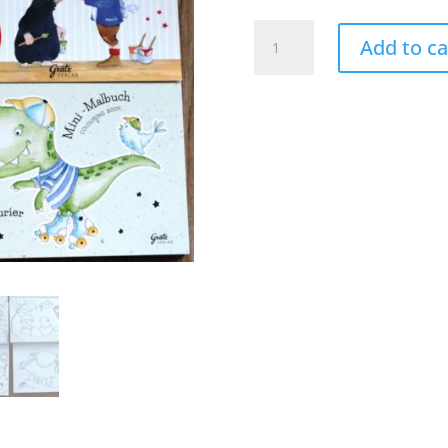
Kleurboekjes
Add to ca
(set
van
vijf)
quantity