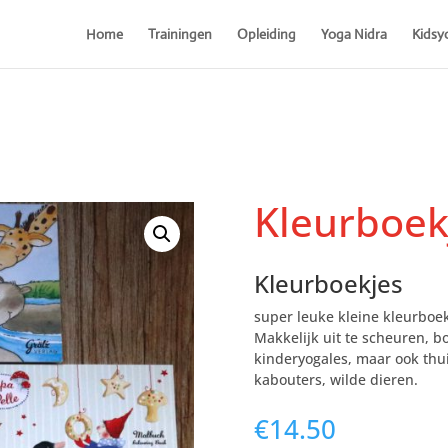
Home
Trainingen
Opleiding
Yoga Nidra
Kidsy
Kleurboekj
Kleurboekjes
super leuke kleine kleurboek
Makkelijk uit te scheuren, bo
kinderyogales, maar ook thuis
kabouters, wilde dieren.
€
14.50