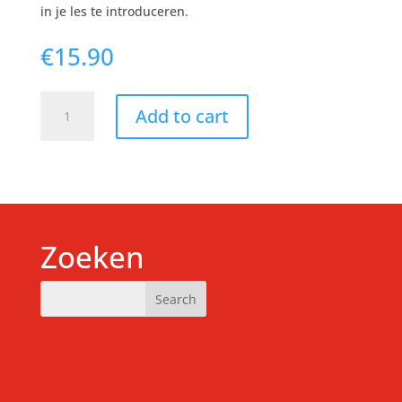
in je les te introduceren.
€
15.90
Kaarten
Add to cart
(set
van
tien)
quantity
Zoeken