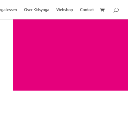
oga lessen
Over Kidsyoga
Webshop
Contact