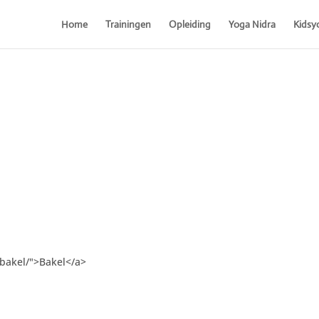
Home
Trainingen
Opleiding
Yoga Nidra
Kidsy
/bakel/">Bakel</a>